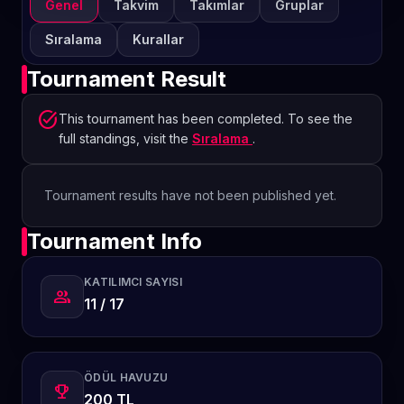
Genel
Takvim
Takımlar
Gruplar
Sıralama
Kurallar
Tournament Result
task_alt
This tournament has been completed. To see the
full standings, visit the
Sıralama
.
Tournament results have not been published yet.
Tournament Info
KATILIMCI SAYISI
group
11 / 17
ÖDÜL HAVUZU
emoji_events
200 TL