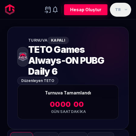
event_upcoming
notifications
expand_more
Hesap Oluştur
TR
TURNUVA
KAPALI
TETO Games
Always-ON PUBG
Daily 6
Düzenleyen TETO
Turnuva Tamamlandı
00
00
00
GÜN
SAAT
DAKIKA