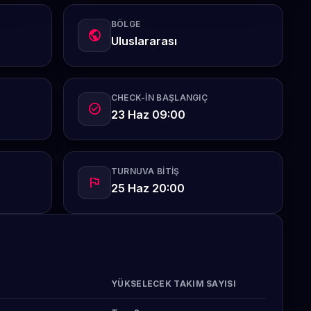
BÖLGE
public
Uluslararası
CHECK-IN BAŞLANGIÇ
check_circle
23 Haz 09:00
TURNUVA BITIŞ
flag
25 Haz 20:00
YÜKSELECEK TAKIM SAYISI