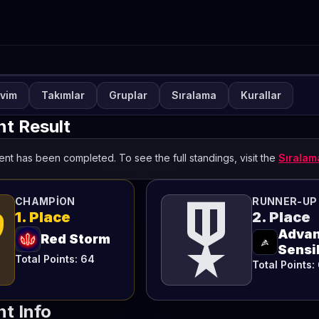
vim
Takımlar
Gruplar
Sıralama
Kurallar
NUVA
KAPALI
ETO Games Always-ON P
t Result
onthly 2
nt has been completed. To see the full standings, visit the
Sırala
TETO
ts
military_tech
CHAMPION
RUNNER-UP
1. Place
2. Place
Adva
Red Storm
Sensib
Total Points: 64
Total Points:
t Info