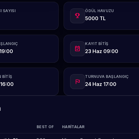
I SAYISI
ÖDÜL HAVUZU
emoji_events
5000 TL
AŞLANGIÇ
KAYIT BITIŞ
event_available
19:00
23 Haz 09:00
 BITIŞ
TURNUVA BAŞLANGIÇ
flag
 16:00
24 Haz 17:00
m
BEST OF
HARITALAR