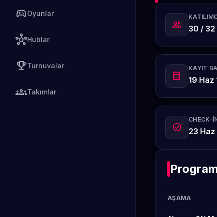
sports_esports
Oyunlar
KATILIMC
group
30 / 32
hub
Hublar
emoji_events
Turnuvalar
KAYIT B
calendar_month
19 Haz 
groups
Takımlar
CHECK-IN
check_circle
23 Haz
Progra
AŞAMA