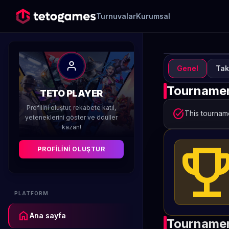
Turnuvalar
Kurumsal
Genel
Tak
TUR
T
Tournamen
TETO PLAYER
M
Profilini oluştur, rekabete katıl,
task_alt
This tourname
yeteneklerini göster ve ödüller
kazan!
Düzenleyen 
emoji_even
PROFILINI OLUŞTUR
PLATFORM
home
Ana sayfa
Tournamen