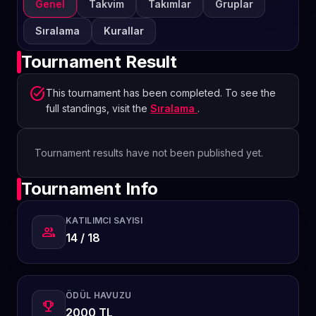
Genel
Takvim
Takımlar
Gruplar
Sıralama
Kurallar
Tournament Result
task_alt
This tournament has been completed. To see the
full standings, visit the
Sıralama
.
Tournament results have not been published yet.
Tournament Info
KATILIMCI SAYISI
group
14 / 18
ÖDÜL HAVUZU
emoji_events
2000 TL