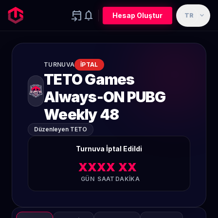
event_upcoming
notifications
expand_more
Hesap Oluştur
TR
TURNUVA
İPTAL
TETO Games
Always-ON PUBG
Weekly 48
Düzenleyen TETO
Turnuva İptal Edildi
XX
XX
XX
GÜN
SAAT
DAKIKA