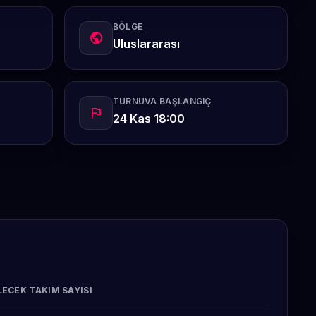
BÖLGE
public
Uluslararası
TURNUVA BAŞLANGIÇ
flag
24 Kas 18:00
ECEK TAKIM SAYISI