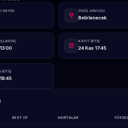
I SAYISI
ÖDÜL HAVUZU
emoji_events
Belirlenecek
AŞLANGIÇ
KAYIT BITIŞ
event_available
13:00
24 Kas 17:45
 BITIŞ
18:45
m
BEST OF
HARITALAR
YÜKSEL