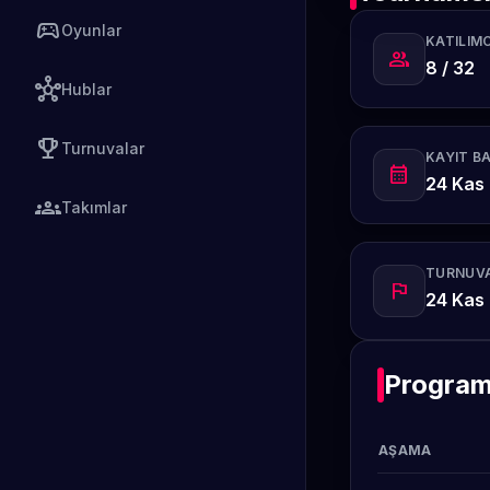
sports_esports
Oyunlar
KATILIMC
group
8 / 32
hub
Hublar
emoji_events
Turnuvalar
KAYIT B
calendar_month
24 Kas 
groups
Takımlar
TURNUVA
flag
24 Kas 
Progra
AŞAMA