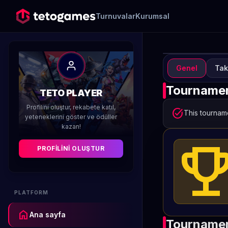
Turnuvalar
Kurumsal
Genel
Tak
TUR
T
Tournamen
TETO PLAYER
Profilini oluştur, rekabete katıl,
Düzenleyen 
task_alt
This tourname
yeteneklerini göster ve ödüller
kazan!
emoji_even
PROFILINI OLUŞTUR
PLATFORM
home
Ana sayfa
Tournamen