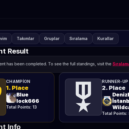
vim
Takımlar
Gruplar
Sıralama
Kurallar
NUVA
KAPALI
ETO Games Hunter's Ches
t Result
TETO
nt has been completed. To see the full standings, visit the
Sırala
ts
military_tech
CHAMPION
RUNNER-UP
1. Place
2. Place
Blue
Deniz
lock666
İstan
Wildc
Total Points: 13
Total Points:
t Info