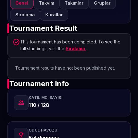
Genel
Takvim
Takımlar
Gruplar
Sıralama
Kurallar
Tournament Result
task_alt
This tournament has been completed. To see the
full standings, visit the
Sıralama
.
Tournament results have not been published yet.
Tournament Info
KATILIMCI SAYISI
group
110 / 128
ÖDÜL HAVUZU
emoji_events
Belirlenecek