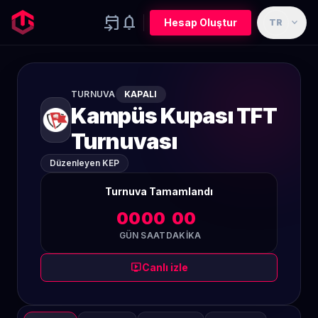
event_upcoming
notifications
expand_more
Hesap Oluştur
TR
TURNUVA
KAPALI
Kampüs Kupası TFT
Turnuvası
Düzenleyen KEP
Turnuva Tamamlandı
00
00
00
GÜN
SAAT
DAKIKA
live_tv
Canlı izle