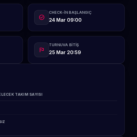
CHECK-IN BAŞLANGIÇ
check_circle
24 Mar 09:00
TURNUVA BITIŞ
flag
25 Mar 20:59
LECEK TAKIM SAYISI
8
sız