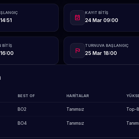
AŞLANGIÇ
KAYIT BITIŞ
event_available
14:51
24 Mar 09:00
 BITIŞ
TURNUVA BAŞLANGIÇ
flag
 16:00
25 Mar 18:00
m
BEST OF
HARITALAR
YÜKSE
BO2
Tanımsız
Top-
BO4
Tanımsız
Tanım