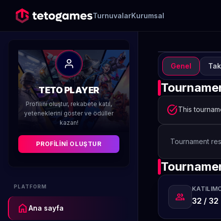
Turnuvalar
Kurumsal
Genel
Tak
TURN
T
Tournamen
TETO PLAYER
Ta
Profilini oluştur, rekabete katıl,
task_alt
This tourname
yeteneklerini göster ve ödüller
kazan!
Düzenleyen 
Tournament res
PROFILINI OLUŞTUR
Tournamen
PLATFORM
KATILIMC
group
32 / 32
home
Ana sayfa