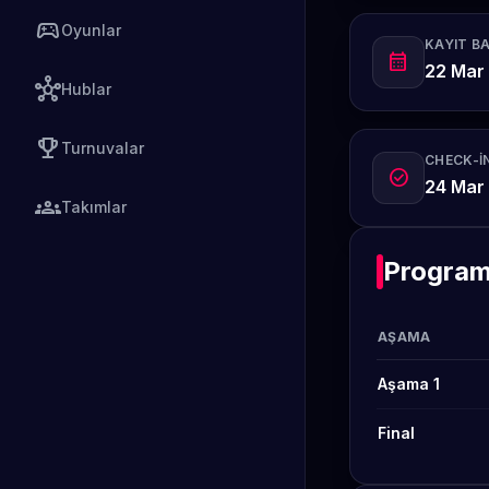
sports_esports
Oyunlar
KAYIT B
calendar_month
22 Mar 
hub
Hublar
emoji_events
Turnuvalar
CHECK-IN
check_circle
24 Mar
groups
Takımlar
Progra
AŞAMA
Aşama 1
Final