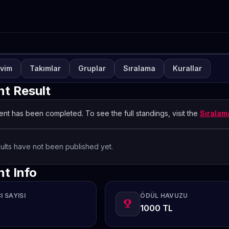
vim
Takımlar
Gruplar
Sıralama
Kurallar
UVA
KAPALI
ETO Games Always-ON Te
t Result
ctics 28
nt has been completed. To see the full standings, visit the
Sırala
TETO
ults have not been published yet.
t Info
I SAYISI
ÖDÜL HAVUZU
emoji_events
1000 TL