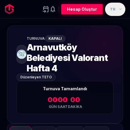
event_upcoming
notifications
expand_more
Hesap Oluştur
TR
TURNUVA
KAPALI
Arnavutköy
Belediyesi Valorant
Hafta 4
Düzenleyen TETO
Turnuva Tamamlandı
00
00
00
GÜN
SAAT
DAKIKA