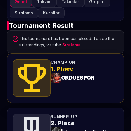
Genel
Takvim
Takımlar
Gruplar
Sıralama
Kurallar
Tournament Result
task_alt
This tournament has been completed. To see the
full standings, visit the
Sıralama
.
emoji_events
CHAMPION
1. Place
ORDUESPOR
RUNNER-UP
2. Place