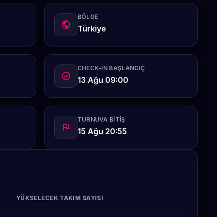
BÖLGE
public
Türkiye
CHECK-IN BAŞLANGIÇ
check_circle
13 Ağu 09:00
TURNUVA BITIŞ
flag
15 Ağu 20:55
YÜKSELECEK TAKIM SAYISI