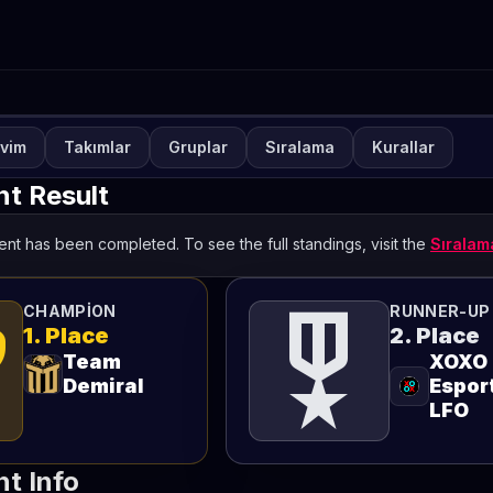
vim
Takımlar
Gruplar
Sıralama
Kurallar
UVA
KAPALI
ETO Games Always-ON Val
t Result
eekly 44
nt has been completed. To see the full standings, visit the
Sırala
TETO
ts
military_tech
CHAMPION
RUNNER-UP
1. Place
2. Place
Team
XOXO
Demiral
Esport
LFO
t Info