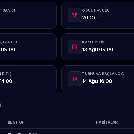
I SAYISI
ÖDÜL HAVUZU
emoji_events
2000 TL
AŞLANGIÇ
KAYIT BITIŞ
event_available
 09:00
13 Ağu 09:00
 BITIŞ
TURNUVA BAŞLANGIÇ
flag
14:00
14 Ağu 16:00
m
BEST OF
HARITALAR