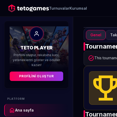
Turnuvalar
Kurumsal
Genel
Tak
TURN
T
Tournamen
TETO PLAYER
W
Profilini oluştur, rekabete katıl,
task_alt
This tourname
yeteneklerini göster ve ödüller
kazan!
Düzenleyen 
emoji_even
PROFILINI OLUŞTUR
PLATFORM
home
Ana sayfa
Tournamen