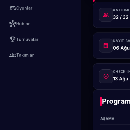
sports_esports
Oyunlar
KATILIMC
group
32 / 32
hub
Hublar
emoji_events
Turnuvalar
KAYIT B
calendar_month
06 Ağu
groups
Takımlar
CHECK-IN
check_circle
13 Ağu 
Progra
AŞAMA