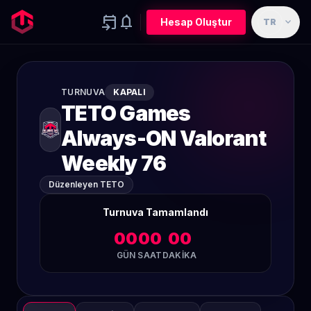
event_upcoming
notifications
expand_more
Hesap Oluştur
TR
TURNUVA
KAPALI
TETO Games
Always-ON Valorant
Weekly 76
Düzenleyen TETO
Turnuva Tamamlandı
00
00
00
GÜN
SAAT
DAKIKA