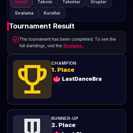
Genel
Takvim
Takımlar
Gruplar
Sıralama
Kurallar
Tournament Result
task_alt
This tournament has been completed. To see the
full standings, visit the
Sıralama
.
emoji_events
CHAMPION
1. Place
LastDanceBra
RUNNER-UP
2. Place