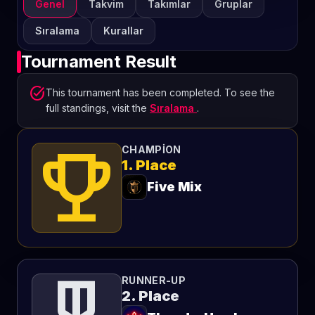
Genel
Takvim
Takımlar
Gruplar
Sıralama
Kurallar
Tournament Result
task_alt
This tournament has been completed. To see the
full standings, visit the
Sıralama
.
emoji_events
CHAMPION
1. Place
Five Mix
RUNNER-UP
2. Place