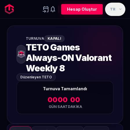
event_upcoming
notifications
expand_more
Hesap Oluştur
TR
TURNUVA
KAPALI
TETO Games
Always-ON Valorant
Weekly 8
Düzenleyen TETO
Turnuva Tamamlandı
00
00
00
GÜN
SAAT
DAKIKA