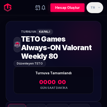
event_upcoming
notifications
expand_more
Hesap Oluştur
TR
TURNUVA
KAPALI
TETO Games
Always-ON Valorant
Weekly 80
Düzenleyen TETO
Turnuva Tamamlandı
00
00
00
GÜN
SAAT
DAKIKA