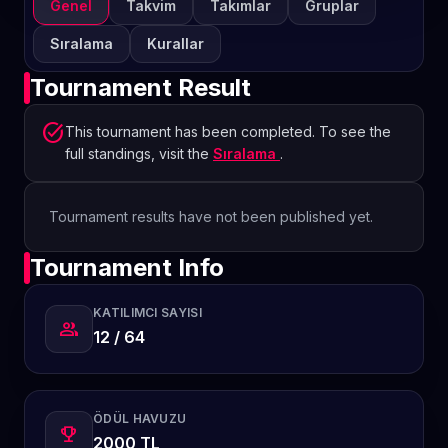
Genel
Takvim
Takımlar
Gruplar
Sıralama
Kurallar
Tournament Result
task_alt
This tournament has been completed. To see the
full standings, visit the
Sıralama
.
Tournament results have not been published yet.
Tournament Info
KATILIMCI SAYISI
group
12 / 64
ÖDÜL HAVUZU
emoji_events
2000 TL