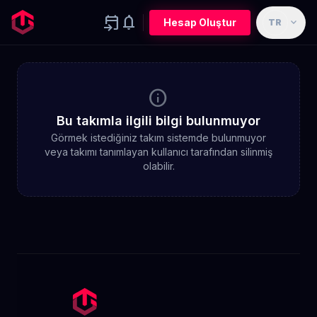
event_upcoming
notifications
expand_more
Hesap Oluştur
TR
info
Bu takımla ilgili bilgi bulunmuyor
Görmek istediğiniz takım sistemde bulunmuyor
veya takımı tanımlayan kullanıcı tarafından silinmiş
olabilir.