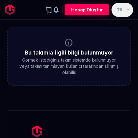
event_upcoming
notifications
expand_more
Hesap Oluştur
TR
info
Bu takımla ilgili bilgi bulunmuyor
Görmek istediğiniz takım sistemde bulunmuyor
veya takımı tanımlayan kullanıcı tarafından silinmiş
olabilir.