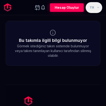
event_upcoming
notifications
expand_more
Hesap Oluştur
TR
info
Bu takımla ilgili bilgi bulunmuyor
Görmek istediğiniz takım sistemde bulunmuyor
veya takımı tanımlayan kullanıcı tarafından silinmiş
olabilir.