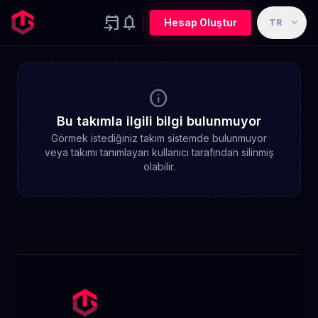
event_upcoming
notifications
expand_more
Hesap Oluştur
TR
info
Bu takımla ilgili bilgi bulunmuyor
Görmek istediğiniz takım sistemde bulunmuyor
veya takımı tanımlayan kullanıcı tarafından silinmiş
olabilir.