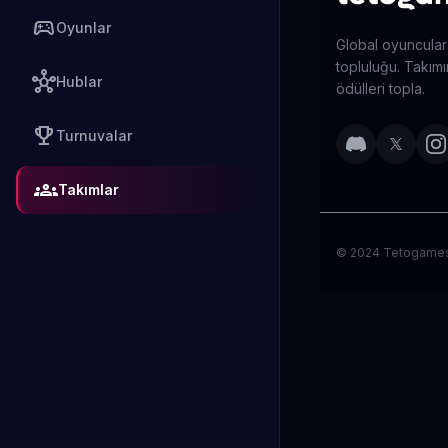
sports_esports
Oyunlar
Global oyuncular
topluluğu. Takımın
hub
Hublar
ödülleri topla.
emoji_events
Turnuvalar
groups
Takımlar
© 2024 Tetogames. 