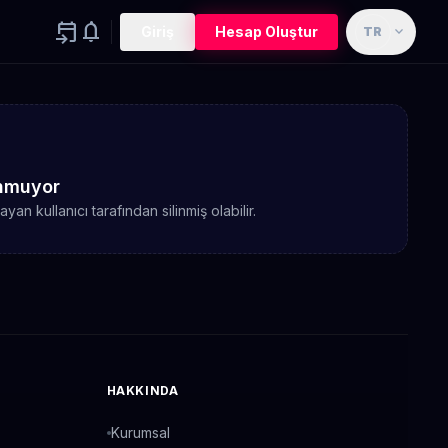
event_upcoming
notifications
expand_more
Giriş
Hesap Oluştur
TR
lunmuyor
n kullanıcı tarafından silinmiş olabilir.
HAKKINDA
Kurumsal