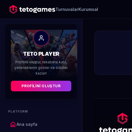
Turnuvalar
Kurumsal
TETO PLAYER
Profilini oluştur, rekabete katıl,
yeteneklerini göster ve ödüller
kazan!
PROFILINI OLUŞTUR
PLATFORM
home
Ana sayfa