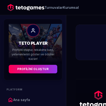
Turnuvalar
Kurumsal
TETO PLAYER
Profilini oluştur, rekabete katıl,
yeteneklerini göster ve ödüller
kazan!
PROFILINI OLUŞTUR
PLATFORM
home
Ana sayfa