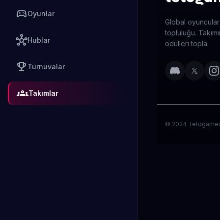
sports_esports
Oyunlar
Global oyuncular
topluluğu. Takımın
hub
Hublar
ödülleri topla.
emoji_events
Turnuvalar
groups
Takımlar
© 2024 Tetogames. 