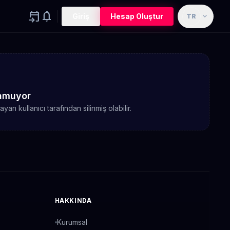
event_upcoming
notifications
expand_more
Giriş
Hesap Oluştur
TR
lunmuyor
n kullanıcı tarafından silinmiş olabilir.
HAKKINDA
Kurumsal