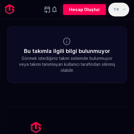
event_upcoming
notifications
expand_more
Hesap Oluştur
TR
info
Bu takımla ilgili bilgi bulunmuyor
Görmek istediğiniz takım sistemde bulunmuyor
veya takımı tanımlayan kullanıcı tarafından silinmiş
olabilir.