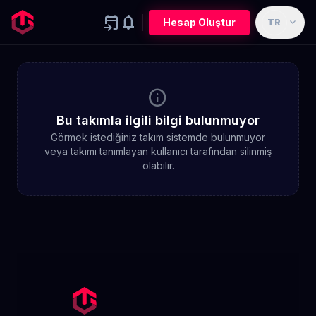
event_upcoming
notifications
expand_more
Hesap Oluştur
TR
info
Bu takımla ilgili bilgi bulunmuyor
Görmek istediğiniz takım sistemde bulunmuyor
veya takımı tanımlayan kullanıcı tarafından silinmiş
olabilir.