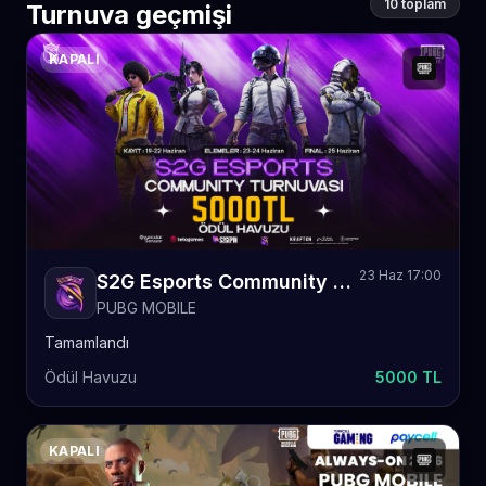
10 toplam
Turnuva geçmişi
KAPALI
23 Haz 17:00
S2G Esports Community Turnuvası 1
PUBG MOBILE
Tamamlandı
Ödül Havuzu
5000 TL
KAPALI