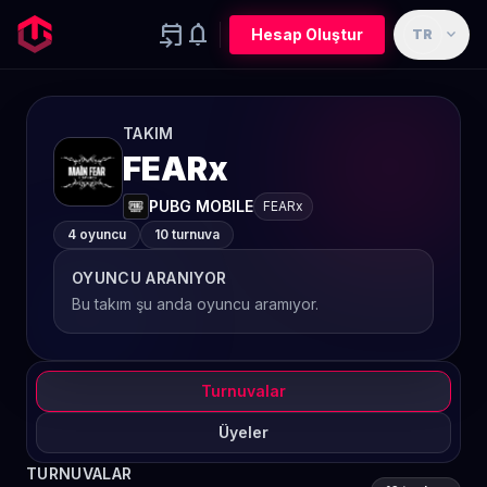
event_upcoming
notifications
expand_more
Hesap Oluştur
TR
TAKIM
FEARx
PUBG MOBILE
FEARx
4 oyuncu
10 turnuva
OYUNCU ARANIYOR
Bu takım şu anda oyuncu aramıyor.
Turnuvalar
Üyeler
TURNUVALAR