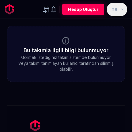
event_upcoming
notifications
expand_more
Hesap Oluştur
TR
info
Bu takımla ilgili bilgi bulunmuyor
Görmek istediğiniz takım sistemde bulunmuyor
veya takımı tanımlayan kullanıcı tarafından silinmiş
olabilir.