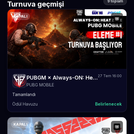
9 toplam
Turnuva geçmişi
KAPALI
27 Tem 16:00
PUBGM × Always-ON: Heat Zone - Eleme #1
PUBG MOBILE
Tamamlandı
Ödül Havuzu
Belirlenecek
KAPALI