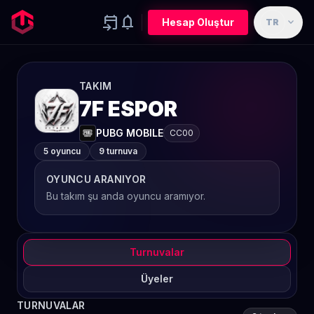
event_upcoming
notifications
expand_more
Hesap Oluştur
TR
TAKIM
7F ESPOR
PUBG MOBILE
CC00
5 oyuncu
9 turnuva
OYUNCU ARANIYOR
Bu takım şu anda oyuncu aramıyor.
Turnuvalar
Üyeler
TURNUVALAR