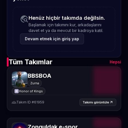
travel_explore
Henüz hiçbir takımda değilsin.
Başlamak için takımını kur, arkadaşlarını
davet et ya da mevcut bir kadroya katıl.
Devam etmek için giriş yap
Tüm Takımlar
Hepsi
BBSBOA
Zurna
Honor of Kings
groups
Takım ID #61959
arrow_outward
Takımı görüntüle
Zonguldak e-spor