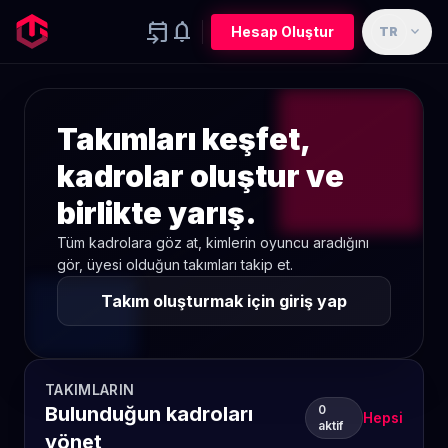
event_upcoming
notifications
expand_more
Hesap Oluştur
TR
Takımları keşfet,
kadrolar oluştur ve
birlikte yarış.
Tüm kadrolara göz at, kimlerin oyuncu aradığını
gör, üyesi olduğun takımları takip et.
Takım oluşturmak için giriş yap
TAKIMLARIN
Bulunduğun kadroları
0
Hepsi
aktif
yönet