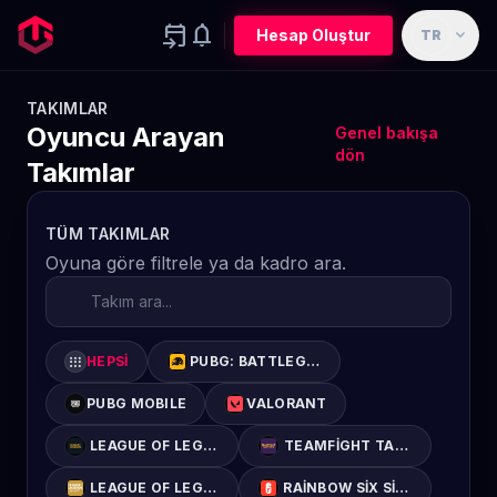
event_upcoming
notifications
expand_more
Hesap Oluştur
TR
TAKIMLAR
Oyuncu Arayan
Genel bakışa
dön
Takımlar
TÜM TAKIMLAR
Oyuna göre filtrele ya da kadro ara.
apps
HEPSI
PUBG: BATTLEGROUNDS
PUBG MOBILE
VALORANT
LEAGUE OF LEGENDS
TEAMFIGHT TACTICS
LEAGUE OF LEGENDS: WILD RIFT
RAINBOW SIX SIEGE