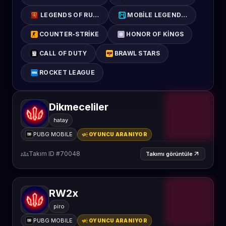
LEGENDS OF RUNETERRA
MOBILE LEGENDS: BANG BAN
COUNTER-STRIKE
HONOR OF KINGS
CALL OF DUTY
BRAWL STARS
ROCKET LEAGUE
Dikmeceliler
hatay
campaign
PUBG MOBILE
OYUNCU ARANIYOR
groups
Takım ID #70048
arrow_outward
Takımı görüntüle
RW2x
piro
campaign
PUBG MOBILE
OYUNCU ARANIYOR