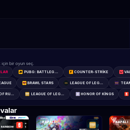
 için bir oyun seç.
NLAR
PUBG: BATTLEGROUNDS
COUNTER-STRIKE
VA
EAGUE
BRAWL STARS
LEAGUE OF LEGENDS
TEA
OF RUNETERRA
LEAGUE OF LEGENDS: WILD RIFT
HONOR OF KINGS
valar
KAPALI
KAPALI