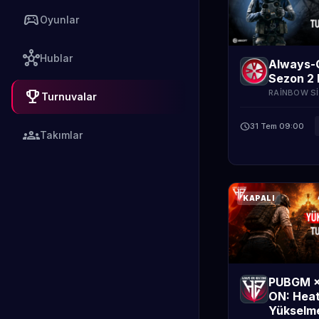
sports_esports
Oyunlar
hub
Hublar
Always-
Sezon 2 
emoji_events
RAINBOW SI
Turnuvalar
schedule
31 Tem 09:00
groups
Takımlar
KAPALI
PUBGM ×
ON: Heat
Yükselm