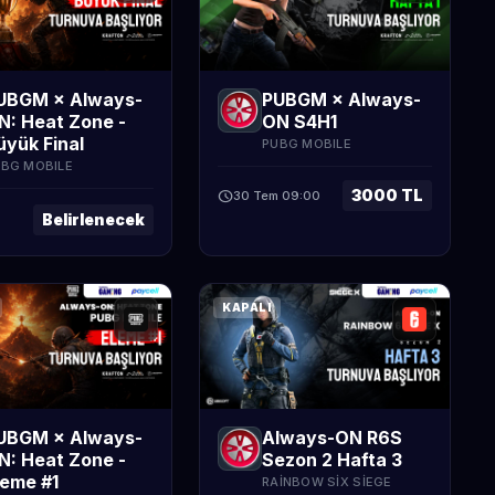
UBGM × Always-
PUBGM × Always-
N: Heat Zone -
ON S4H1
üyük Final
PUBG MOBILE
BG MOBILE
3000 TL
schedule
30 Tem 09:00
Belirlenecek
KAPALI
UBGM × Always-
Always-ON R6S
N: Heat Zone -
Sezon 2 Hafta 3
leme #1
RAINBOW SIX SIEGE