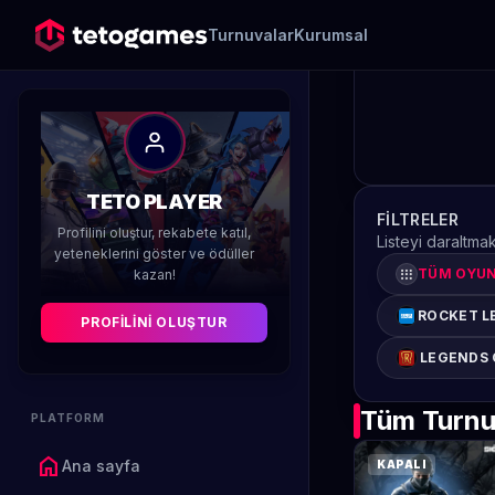
Turnuvalar
Kurumsal
TETO PLAYER
FILTRELER
Profilini oluştur, rekabete katıl,
Listeyi daraltmak
yeteneklerini göster ve ödüller
apps
TÜM OYU
kazan!
ROCKET L
PROFILINI OLUŞTUR
LEGENDS 
Tüm Turnu
PLATFORM
home
Ana sayfa
KAPALI