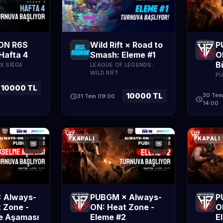
ON R6S
Wild Rift × Road to
P
Hafta 4
Smash: Eleme #1
O
B
X SIEGE
LEAGUE OF LEGENDS:
WILD RIFT
PU
10000 TL
10000 TL
30 Tem
schedule
31 Tem 09:00
schedule
14:00
KAPALI
KAPALI
 Always-
PUBGM × Always-
P
 Zone -
ON: Heat Zone -
O
e Aşaması
Eleme #2
E