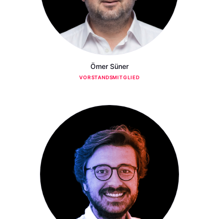
Ömer Süner
VORSTANDSMITGLIED