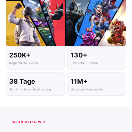
250K+
130+
Registrierte Spieler
Jährliche Turniere
38 Tage
11M+
Jährliche Live-Übertragung
Saisonale Reichweite
SO ARBEITEN WIR