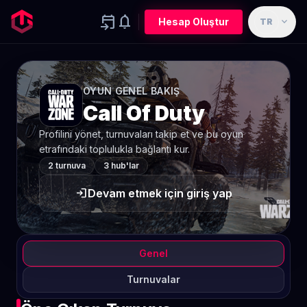
event_upcoming
notifications
expand_more
Hesap Oluştur
TR
OYUN GENEL BAKIŞ
Call Of Duty
Profilini yönet, turnuvaları takip et ve bu oyun
etrafındaki toplulukla bağlantı kur.
2 turnuva
3 hub'lar
login
Devam etmek için giriş yap
Genel
Turnuvalar