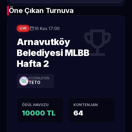
Öne Çıkan Turnuva
trophy
calendar_today
16 Kas 17:00
LIVE
Arnavutköy
Belediyesi MLBB
Hafta 2
DÜZENLEYEN
TETO
ÖDÜL HAVUZU
KONTENJAN
10000 TL
64