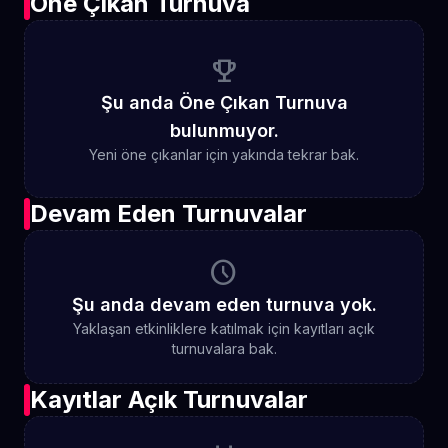
Öne Çıkan Turnuva
emoji_events
Şu anda Öne Çıkan Turnuva
bulunmuyor.
Yeni öne çıkanlar için yakında tekrar bak.
Devam Eden Turnuvalar
schedule
Şu anda devam eden turnuva yok.
Yaklaşan etkinliklere katılmak için kayıtları açık
turnuvalara bak.
Kayıtlar Açık Turnuvalar