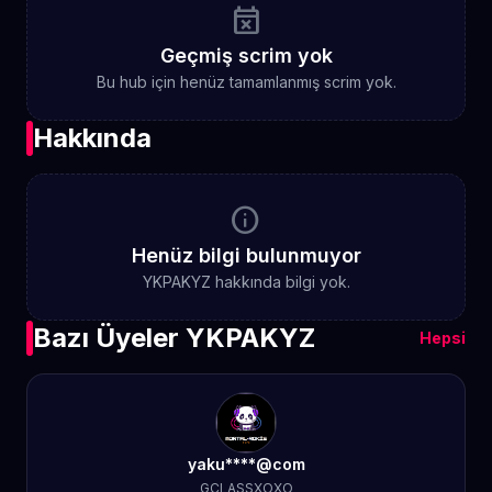
event_busy
Geçmiş scrim yok
Bu hub için henüz tamamlanmış scrim yok.
Hakkında
info
Henüz bilgi bulunmuyor
YKPAKYZ hakkında bilgi yok.
Bazı Üyeler YKPAKYZ
Hepsi
yaku****@com
GCLASSXOXO