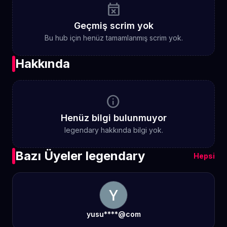
event_busy
Geçmiş scrim yok
Bu hub için henüz tamamlanmış scrim yok.
Hakkında
info
Henüz bilgi bulunmuyor
legendary hakkında bilgi yok.
Bazı Üyeler legendary
Hepsi
yusu****@com