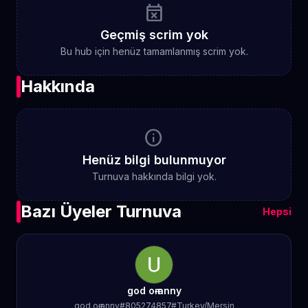
event_busy
Geçmiş scrim yok
Bu hub için henüz tamamlanmış scrim yok.
Hakkında
info
Henüz bilgi bulunmuyor
Turnuva hakkında bilgi yok.
Bazı Üyeler Turnuva
Hepsi
god oғ ғanny
god oғ ғanny#805274857#Turkey/Mersin