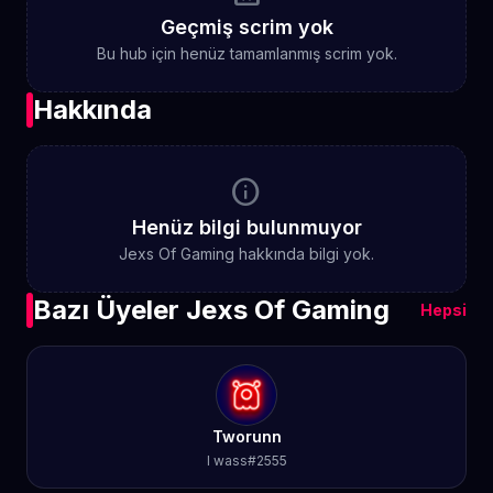
Geçmiş scrim yok
Bu hub için henüz tamamlanmış scrim yok.
Hakkında
info
Henüz bilgi bulunmuyor
Jexs Of Gaming hakkında bilgi yok.
Bazı Üyeler Jexs Of Gaming
Hepsi
Tworunn
I wass#2555