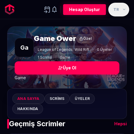
event_upcoming
notifications
expand_more
Hesap Oluştur
TR
Game Ower
lock
Özel
Ga
League of Legends: Wild Rift
0 Üyeler
1 Scrims
Game
person_add
Üye Ol
Game
ANA SAYFA
SCRIMS
ÜYELER
HAKKINDA
Geçmiş Scrimler
Hepsi