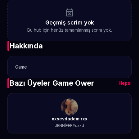
event_busy
Geçmiş scrim yok
Bu hub için henüz tamamlanmış scrim yok.
Hakkında
Game
Bazı Üyeler Game Ower
Hepsi
xxsevdademirxx
JENNİFER#sxxd