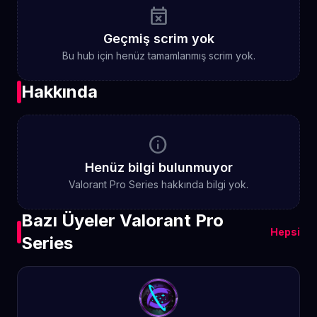
event_busy
Geçmiş scrim yok
Bu hub için henüz tamamlanmış scrim yok.
Hakkında
info
Henüz bilgi bulunmuyor
Valorant Pro Series hakkında bilgi yok.
Bazı Üyeler Valorant Pro
Hepsi
Series