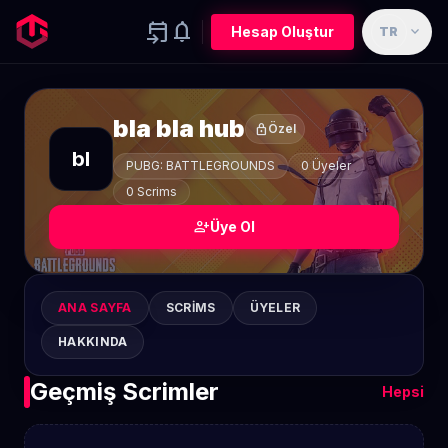
event_upcoming
notifications
expand_more
Hesap Oluştur
TR
bla bla hub
lock
Özel
bl
PUBG: BATTLEGROUNDS
0 Üyeler
0 Scrims
person_add
Üye Ol
ANA SAYFA
SCRIMS
ÜYELER
HAKKINDA
Geçmiş Scrimler
Hepsi