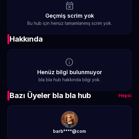
event_busy
Geçmiş scrim yok
Bu hub için henüz tamamlanmış scrim yok.
Hakkında
info
Henüz bilgi bulunmuyor
bla bla hub hakkında bilgi yok.
Bazı Üyeler bla bla hub
Hepsi
barb****@com