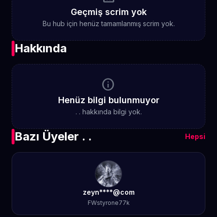
Geçmiş scrim yok
Bu hub için henüz tamamlanmış scrim yok.
Hakkında
info
Henüz bilgi bulunmuyor
. . hakkında bilgi yok.
Bazı Üyeler . .
Hepsi
zeyn****@com
FWstyrone77k