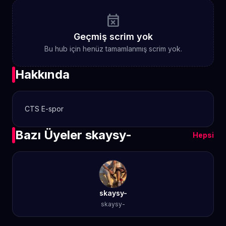
event_busy
Geçmiş scrim yok
Bu hub için henüz tamamlanmış scrim yok.
Hakkında
CTS E-spor
Bazı Üyeler skaysy-
Hepsi
skaysy-
skaysy-