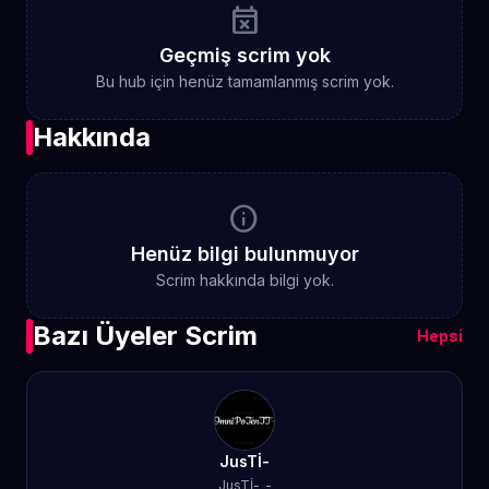
event_busy
Geçmiş scrim yok
Bu hub için henüz tamamlanmış scrim yok.
Hakkında
info
Henüz bilgi bulunmuyor
Scrim hakkında bilgi yok.
Bazı Üyeler Scrim
Hepsi
JusTİ-
JusTİ-_-