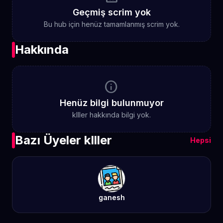
Geçmiş scrim yok
Bu hub için henüz tamamlanmış scrim yok.
Hakkında
info
Henüz bilgi bulunmuyor
kIller hakkında bilgi yok.
Bazı Üyeler kIller
Hepsi
ganesh