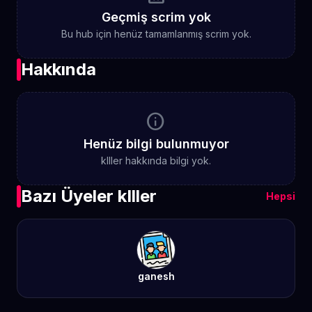
Geçmiş scrim yok
Bu hub için henüz tamamlanmış scrim yok.
Hakkında
info
Henüz bilgi bulunmuyor
kIller hakkında bilgi yok.
Bazı Üyeler kIller
Hepsi
ganesh