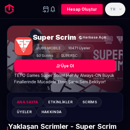
event_upcoming
notifications
expand_more
Hesap Oluştur
TR
Super Scrim
public
Herkese Açık
PUBG MOBILE
10471 Üyeler
50 Scrims
SUPERSC
person_add
Üye Ol
TETO Games Super Scrim! Her Ay Always-ON Büyük
Finallerinde Mücadele Etme Şansı Seni Bekliyor!
ANA SAYFA
ETKINLIKLER
SCRIMS
ÜYELER
HAKKINDA
Yaklaşan Scrimler - Super Scrim