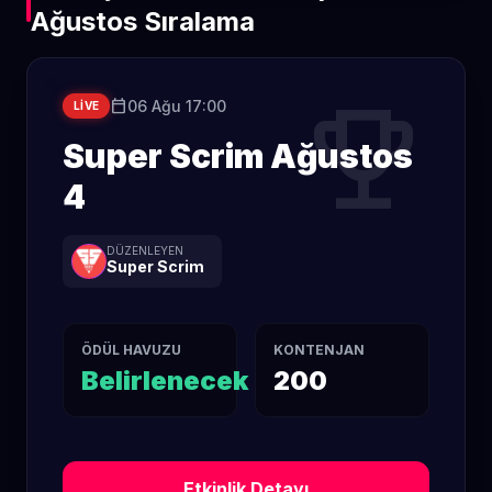
Ağustos Sıralama
trophy
calendar_today
06 Ağu 17:00
LIVE
Super Scrim Ağustos
4
DÜZENLEYEN
Super Scrim
ÖDÜL HAVUZU
KONTENJAN
Belirlenecek
200
Etkinlik Detayı