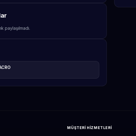
lar
nk paylaşılmadı.
ACRO
MÜŞTERI HIZMETLERI