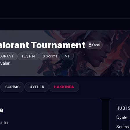
alorant Tournament
lock
Özel
LORANT
1 Üyeler
0 Scrims
VT
vaları
SCRIMS
ÜYELER
HAKKINDA
a
HUB I
Üyeler
aları
Scrims