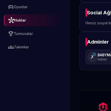
sports_esports
Oyunlar
Social Ağ
hub
Hublar
Henüz sosyal li
emoji_events
Turnuvalar
Adminler
groups
Takımlar
BABYM
Admin