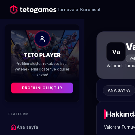
Turnuvalar
Kurumsal
V
Va
TETO PLAYER
VA
Profilini oluştur, rekabete katıl,
Valorant Turnu
yeteneklerini göster ve ödüller
kazan!
PROFILINI OLUŞTUR
ANA SAYFA
Hakkınd
PLATFORM
home
Ana sayfa
Valorant Turnuv