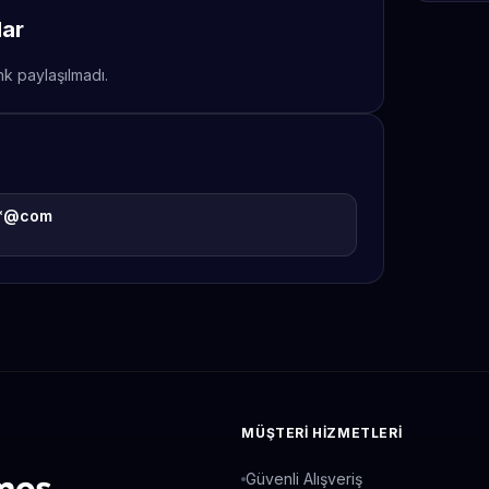
lar
nk paylaşılmadı.
**@com
MÜŞTERI HIZMETLERI
Güvenli Alışveriş