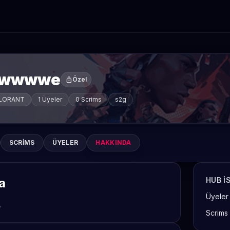
wwwwe
lock
Özel
LORANT
1 Üyeler
0 Scrims
s2g
SCRIMS
ÜYELER
HAKKINDA
a
HUB I
Üyeler
.
Scrims