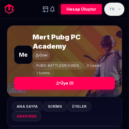
event_upcoming
notifications
expand_more
Hesap Oluştur
TR
Mert Pubg PC
Academy
Me
lock
Özel
PUBG: BATTLEGROUNDS
0 Üyeler
1 Scrims
person_add
Üye Ol
ANA SAYFA
SCRIMS
ÜYELER
HAKKINDA