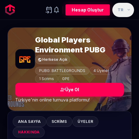
event_upcoming
notifications
expand_more
Hesap Oluştur
TR
Global Players
Environment PUBG
public
Herkese Açık
PUBG: BATTLEGROUNDS
4 Üyeler
1 Scrims
GPE
person_add
Üye Ol
Türkiye'nin online turnuva platformu!
ANA SAYFA
SCRIMS
ÜYELER
HAKKINDA