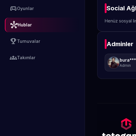
sports_esports
Social Ağ
Oyunlar
Henüz sosyal li
hub
Hublar
emoji_events
Turnuvalar
Adminler
groups
Takımlar
bura**
Admin