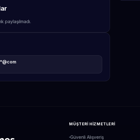
lar
nk paylaşılmadı.
**@com
MÜŞTERI HIZMETLERI
Güvenli Alışveriş