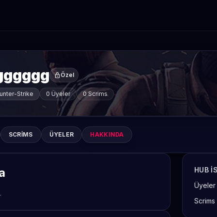
gggggg
lock
Özel
unter-Strike
0 Üyeler
0 Scrims
SCRIMS
ÜYELER
HAKKINDA
a
HUB I
Üyeler
.
Scrims