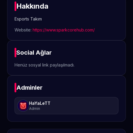
Hakkında
Esports Takım
Website:
https://www.sparkcorehub.com/
Social Ağlar
Henüz sosyal link paylaşılmadı.
Adminler
HaYaLeTT
Admin