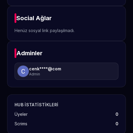
Social Ağlar
Henüz sosyal link paylaşılmadı.
Adminler
cenk****@com
Admin
HUB ISTATISTIKLERI
Üyeler
0
Scrims
0