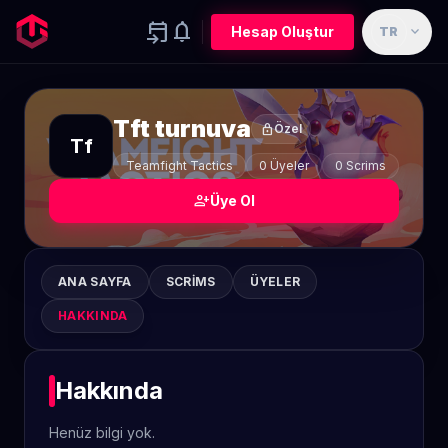
event_upcoming
notifications
expand_more
Hesap Oluştur
TR
Tft turnuva
lock
Özel
Tf
Teamfight Tactics
0 Üyeler
0 Scrims
person_add
Üye Ol
ANA SAYFA
SCRIMS
ÜYELER
HAKKINDA
Hakkında
Henüz bilgi yok.